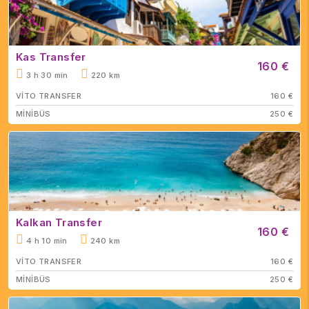
Kas Transfer
160 €
3 h 30 min
220 km
VİTO TRANSFER
160 €
MİNİBÜS
250 €
Kalkan Transfer
160 €
4 h 10 min
240 km
VİTO TRANSFER
160 €
MİNİBÜS
250 €