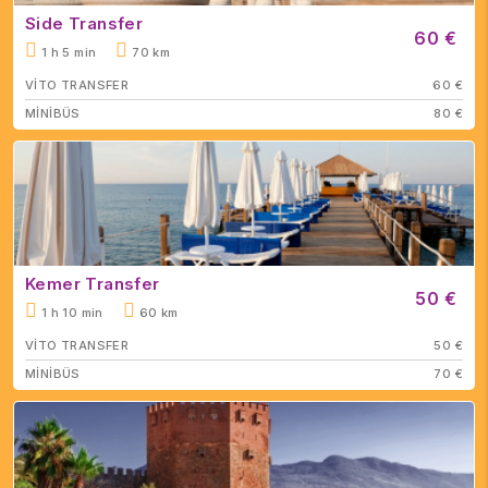
Side Transfer
60 €
1 h 5 min
70 km
VİTO TRANSFER
60 €
MİNİBÜS
80 €
Kemer Transfer
50 €
1 h 10 min
60 km
VİTO TRANSFER
50 €
MİNİBÜS
70 €