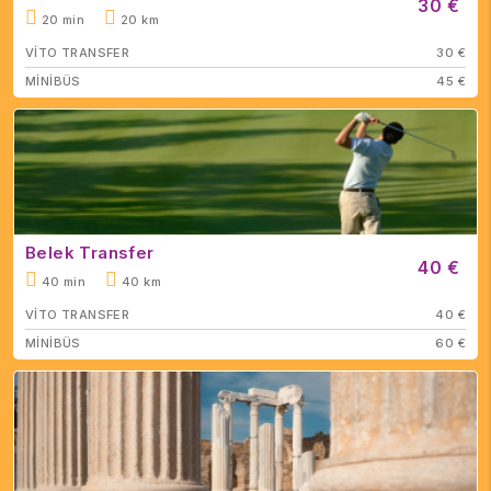
30 €
20 min
20 km
VİTO TRANSFER
30 €
MİNİBÜS
45 €
Belek Transfer
40 €
40 min
40 km
VİTO TRANSFER
40 €
MİNİBÜS
60 €