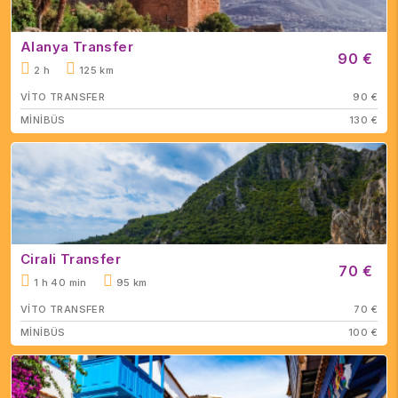
Alanya Transfer
90 €
2 h
125 km
VİTO TRANSFER
90 €
MİNİBÜS
130 €
Cirali Transfer
70 €
1 h 40 min
95 km
VİTO TRANSFER
70 €
MİNİBÜS
100 €