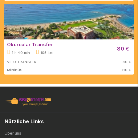
Okurcalar Transfer
80 €
1 h 40 min
105 km
VİTO TRANSFER
80 €
MİNİBÜS
110 €
Nützliche Links
Über uns