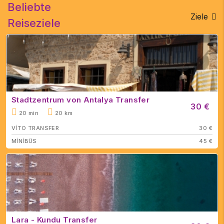
Beliebte
Ziele
Reiseziele
Stadtzentrum von Antalya Transfer
30 €
20 min
20 km
VİTO TRANSFER
30 €
MİNİBÜS
45 €
Lara - Kundu Transfer