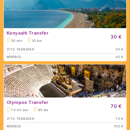
Konyaalti Transfer
30 €
30 min
25 km
VİTO TRANSFER
30 €
MİNİBÜS
45 €
Olympos Transfer
70 €
1 h 40 min
90 km
VİTO TRANSFER
70 €
MİNİBÜS
100 €