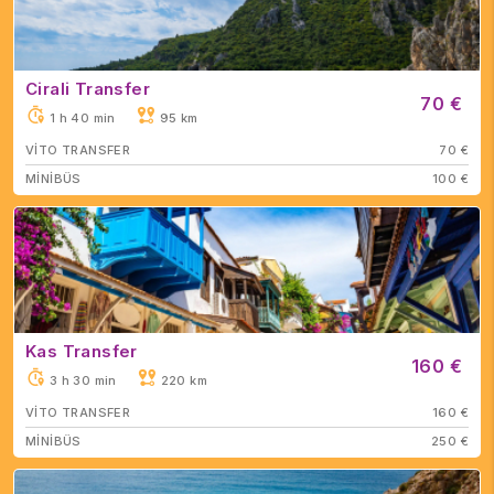
Cirali Transfer
70 €
1 h 40 min
95 km
VİTO TRANSFER
70 €
MİNİBÜS
100 €
Kas Transfer
160 €
3 h 30 min
220 km
VİTO TRANSFER
160 €
MİNİBÜS
250 €