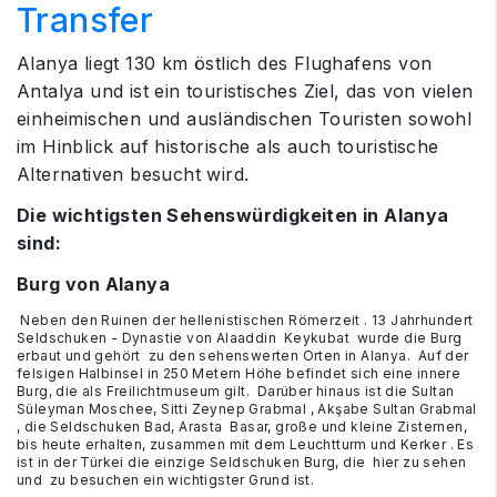
Transfer
Alanya liegt 130 km östlich des Flughafens von
Antalya und ist ein touristisches Ziel, das von vielen
einheimischen und ausländischen Touristen sowohl
im Hinblick auf historische als auch touristische
Alternativen besucht wird.
Die wichtigsten Sehenswürdigkeiten in Alanya
sind:
Burg von Alanya
Neben den Ruinen der hellenistischen Römerzeit . 13 Jahrhundert
Seldschuken - Dynastie von Alaaddin Keykubat wurde die Burg
erbaut und gehört zu den sehenswerten Orten in Alanya. Auf der
felsigen Halbinsel in 250 Metern Höhe befindet sich eine innere
Burg, die als Freilichtmuseum gilt. Darüber hinaus ist die Sultan
Süleyman Moschee, Sitti Zeynep Grabmal , Akşabe Sultan Grabmal
, die Seldschuken Bad, Arasta Basar, große und kleine Zisternen,
bis heute erhalten, zusammen mit dem Leuchtturm und Kerker . Es
ist in der Türkei die einzige Seldschuken Burg, die hier zu sehen
und zu besuchen ein wichtigster Grund ist.