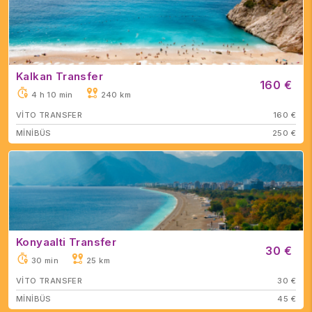
Kalkan Transfer
160 €
4 h 10 min
240 km
VİTO TRANSFER
160 €
MİNİBÜS
250 €
Konyaalti Transfer
30 €
30 min
25 km
VİTO TRANSFER
30 €
MİNİBÜS
45 €