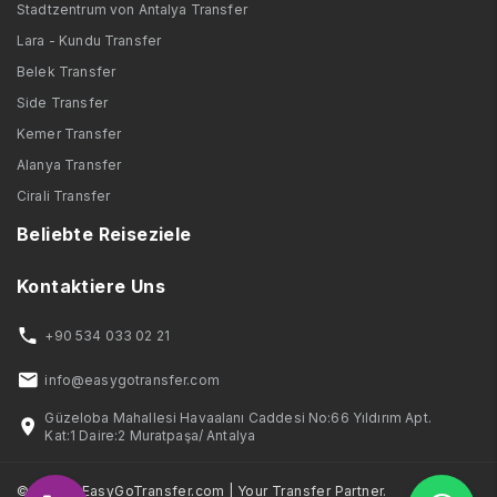
Stadtzentrum von Antalya Transfer
Lara - Kundu Transfer
Belek Transfer
Side Transfer
Kemer Transfer
Alanya Transfer
Cirali Transfer
Beliebte Reiseziele
Kontaktiere Uns
+90 534 033 02 21
info@easygotransfer.com
Güzeloba Mahallesi Havaalanı Caddesi No:66 Yıldırım Apt.
Kat:1 Daire:2 Muratpaşa/ Antalya
© 2025 - EasyGoTransfer.com | Your Transfer Partner.