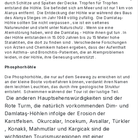
durch Schlitze und Spalten der Decke. Tropfen für Tropfen
entstand die Höhle. Sie befindet sich am Meer und ist nur 1 km von
Alanya entfernt. Die Entdeckung der Höhle war während des Baus
des Alanya Steges im Jahr 1948 völlig zufällig. Die Damlataş-
Höhle sollten Sie nicht verpassen , sie ist ein seltenes
Naturwunder und steht unter Naturschutz . Wenn sie eine
Atemstörung haben, wird die Damlataş - Höhle ihnen gut tun . In
der Höhle entstanden in 15.000
Jahren bis zu 15 Meter hohe
Stalaktiten, die dort zu finden sind . Verschiedene Forschungen
von Ärzten und Chemikern haben ergeben, dass der Aufenthalt
von Asthma- und Bronchitis-Patienten, die an Atemproblemen
leiden, in der Höhle, ihre Genesung unterstützt .
Phosphorhöhle
Die Phosphorhöhle, die nur auf dem Seeweg zu erreichen ist und
an der kleine Boote vorbeifahren können, verdankt ihren Namen
dem leichten Leuchten, das durch ihre geologische Struktur
entsteht. Schwimmen während der Tour ist der lustige Teil.
Die anderen Hauptsehenswürdigkeiten sind der
Rote Turm, die natürlich vorkommenden Dim- und
Damlataş-Höhlen infolge der Erosion der
Karstfelsen. Okurcalar, Incekum, Avsallar, Türkler
, Konakli, Mahmutlar und Kargicak sind die
wichtigsten Tourismusregionen mit einer