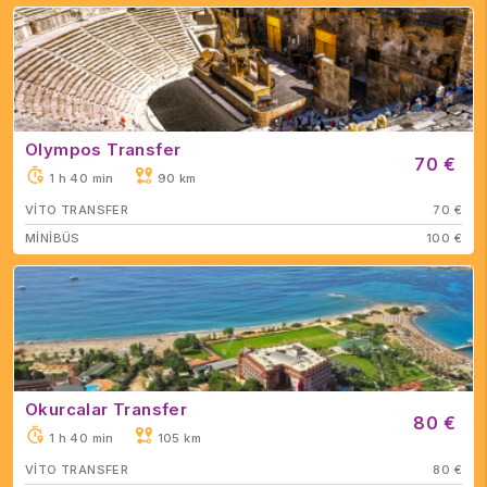
Olympos Transfer
70 €
1 h 40 min
90 km
VİTO TRANSFER
70 €
MİNİBÜS
100 €
Okurcalar Transfer
80 €
1 h 40 min
105 km
VİTO TRANSFER
80 €