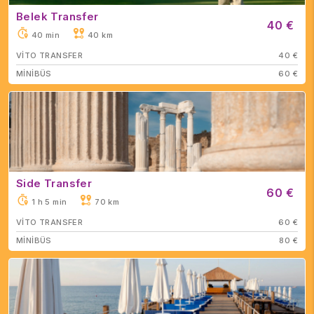
Belek Transfer
40 €
40 min
40 km
VİTO TRANSFER
40 €
MİNİBÜS
60 €
Side Transfer
60 €
1 h 5 min
70 km
VİTO TRANSFER
60 €
MİNİBÜS
80 €