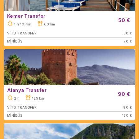
Kemer Transfer
50 €
1 h 10 min
60 km
VİTO TRANSFER
50 €
MİNİBÜS
70 €
Alanya Transfer
90 €
2 h
125 km
VİTO TRANSFER
90 €
MİNİBÜS
130 €