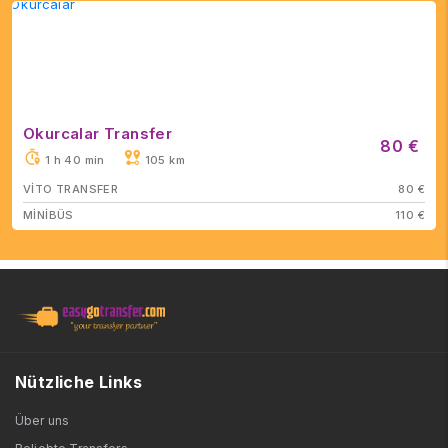
Okurcalar Transfer
80 €
1 h 40 min
105 km
VİTO TRANSFER
80 €
MİNİBÜS
110 €
Nützliche Links
Über uns