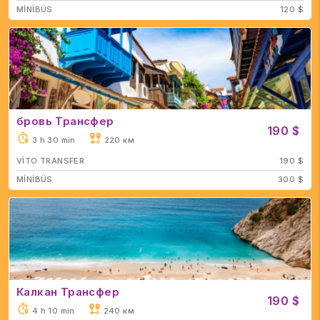
MİNİBÜS
120 $
бровь Трансфер
190 $
3 h 30 min
220 км
VİTO TRANSFER
190 $
MİNİBÜS
300 $
Калкан Трансфер
190 $
4 h 10 min
240 км