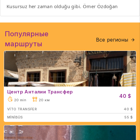
Kusursuz her zaman olduğu gibi. Ömer Özdoğan
Популярные
Все регионы
маршруты
Центр Анталии Трансфер
40 $
20 min
20 км
VİTO TRANSFER
40 $
MİNİBÜS
55 $