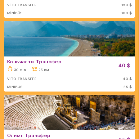
VİTO TRANSFER
190 $
MİNİBÜS
300 $
Коньяалты Трансфер
40 $
30 min
25 км
VİTO TRANSFER
40 $
MİNİBÜS
55 $
Олимп Трансфер