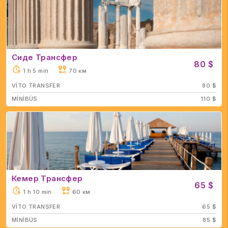
Сиде Трансфер
80 $
1 h 5 min
70 км
VİTO TRANSFER
80 $
MİNİBÜS
110 $
Кемер Трансфер
65 $
1 h 10 min
60 км
VİTO TRANSFER
65 $
MİNİBÜS
85 $