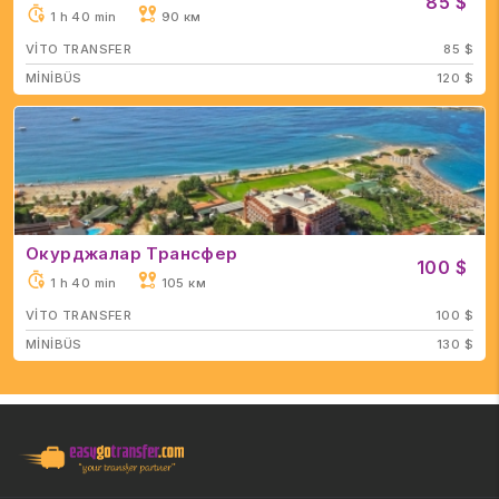
85 $
1 h 40 min
90 км
VİTO TRANSFER
85 $
MİNİBÜS
120 $
Окурджалар Трансфер
100 $
1 h 40 min
105 км
VİTO TRANSFER
100 $
MİNİBÜS
130 $