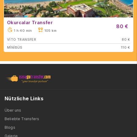
Okurcalar Transfer
80 €
1 h 40 min
105 km
VİTO TRANSFER
80 €
MİNİBÜS
110 €
Nützliche Links
Über uns
Beliebte Transfers
Blogs
Galerie