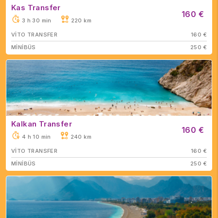
Kas Transfer
160 €
3 h 30 min
220 km
VİTO TRANSFER
160 €
MİNİBÜS
250 €
Kalkan Transfer
160 €
4 h 10 min
240 km
VİTO TRANSFER
160 €
MİNİBÜS
250 €