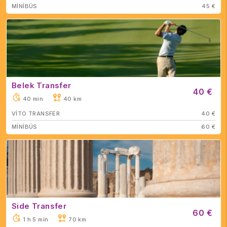
MİNİBÜS
45 €
Belek Transfer
40 €
40 min
40 km
VİTO TRANSFER
40 €
MİNİBÜS
60 €
Side Transfer
60 €
1 h 5 min
70 km