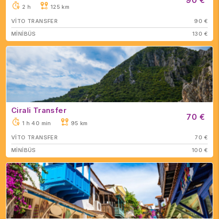
90 €
2 h
125 km
VİTO TRANSFER
90 €
MİNİBÜS
130 €
Cirali Transfer
70 €
1 h 40 min
95 km
VİTO TRANSFER
70 €
MİNİBÜS
100 €