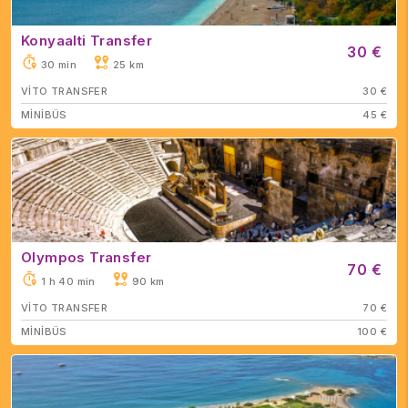
Konyaalti Transfer
30 €
30 min
25 km
VİTO TRANSFER
30 €
MİNİBÜS
45 €
Olympos Transfer
70 €
1 h 40 min
90 km
VİTO TRANSFER
70 €
MİNİBÜS
100 €