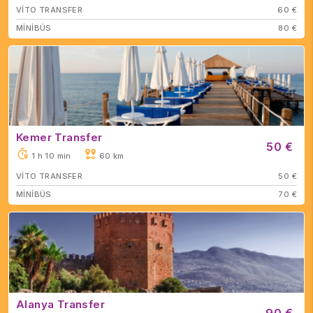
VİTO TRANSFER
60 €
MİNİBÜS
80 €
Kemer Transfer
50 €
1 h 10 min
60 km
VİTO TRANSFER
50 €
MİNİBÜS
70 €
Alanya Transfer